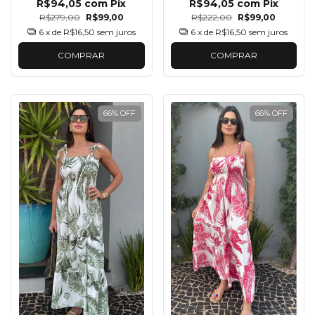
R$94,05
com
Pix
R$94,05
com
Pix
R$279,00
R$99,00
R$222,00
R$99,00
6
x de
R$16,50
sem juros
6
x de
R$16,50
sem juros
COMPRAR
COMPRAR
66
%
OFF
66
%
OFF