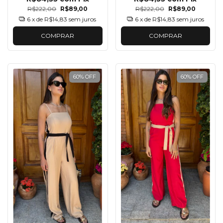
R$222,00
R$89,00
R$222,00
R$89,00
6
x de
R$14,83
sem juros
6
x de
R$14,83
sem juros
COMPRAR
COMPRAR
60
%
OFF
60
%
OFF