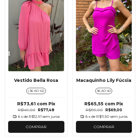
Vestido Bella Rosa
Macaquinho Lily Fúcsia
( 36 AO 42)
36 AO 40
R$73,61
com
Pix
R$65,55
com
Pix
R$149,00
R$77,48
R$199,00
R$69,00
6
x de
R$12,91
sem juros
6
x de
R$11,50
sem juros
COMPRAR
COMPRAR