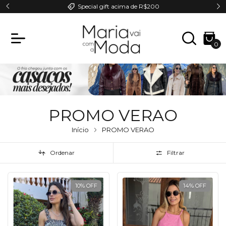
Special gift acima de R$200
0
PROMO VERAO
Início
PROMO VERAO
Ordenar
Filtrar
10
%
OFF
14
%
OFF