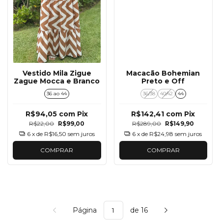
Vestido Mila Zigue
Macacão Bohemian
Zague Mocca e Branco
Preto e Off
36 ao 44
36/38
40/42
44
R$94,05
com
Pix
R$142,41
com
Pix
R$22,00
R$99,00
R$289,00
R$149,90
6
x de
R$16,50
sem juros
6
x de
R$24,98
sem juros
COMPRAR
COMPRAR
Página
de 16