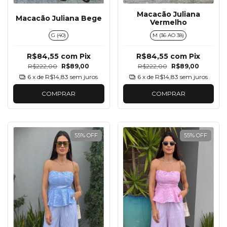
Macacão Juliana
Macacão Juliana Bege
Vermelho
G (40)
M (36 AO 38)
R$84,55
com
Pix
R$84,55
com
Pix
R$222,00
R$89,00
R$222,00
R$89,00
6
x de
R$14,83
sem juros
6
x de
R$14,83
sem juros
COMPRAR
COMPRAR
55
%
OFF
55
%
OFF