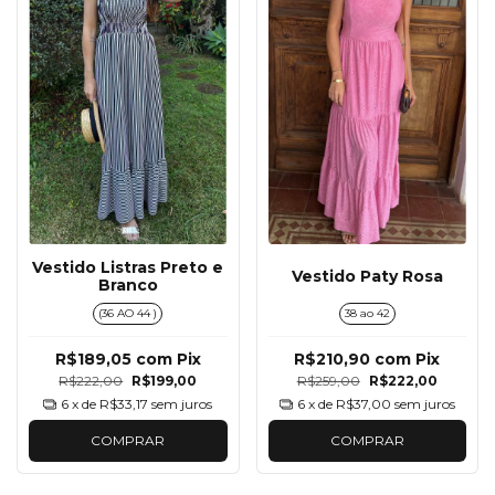
Vestido Listras Preto e
Vestido Paty Rosa
Branco
(36 AO 44 )
38 ao 42
R$189,05
com
Pix
R$210,90
com
Pix
R$222,00
R$199,00
R$259,00
R$222,00
6
x de
R$33,17
sem juros
6
x de
R$37,00
sem juros
COMPRAR
COMPRAR