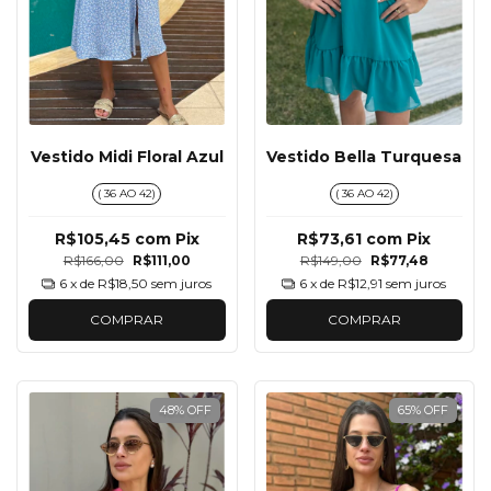
Vestido Midi Floral Azul
Vestido Bella Turquesa
( 36 AO 42)
( 36 AO 42)
R$105,45
com
Pix
R$73,61
com
Pix
R$166,00
R$111,00
R$149,00
R$77,48
6
x de
R$18,50
sem juros
6
x de
R$12,91
sem juros
COMPRAR
COMPRAR
48
%
OFF
65
%
OFF