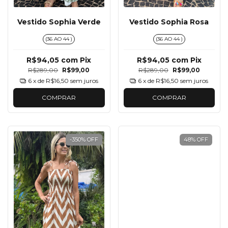
Vestido Sophia Verde
Vestido Sophia Rosa
(36 AO 44 )
(36 AO 44 )
R$94,05
com
Pix
R$94,05
com
Pix
R$289,00
R$99,00
R$289,00
R$99,00
6
x de
R$16,50
sem juros
6
x de
R$16,50
sem juros
COMPRAR
COMPRAR
-350
%
OFF
48
%
OFF