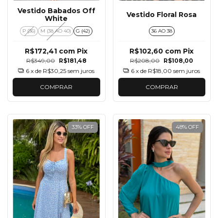
Vestido Babados Off
Vestido Floral Rosa
White
P (36)
M (38 AO 40)
G (42)
36 AO 38
R$172,41
com
Pix
R$102,60
com
Pix
R$349,00
R$181,48
R$208,00
R$108,00
6
x de
R$30,25
sem juros
6
x de
R$18,00
sem juros
COMPRAR
COMPRAR
33
%
OFF
48
%
OFF