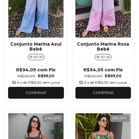
Conjunto Marina Azul
Conjunto Marina Rosa
Bebê
Bebê
38 AO 40
38 AO 40
R$94,05
com
Pix
R$94,05
com
Pix
R$222,00
R$99,00
R$222,00
R$99,00
6
x de
R$16,50
sem juros
6
x de
R$16,50
sem juros
COMPRAR
COMPRAR
24
%
OFF
65
%
OFF