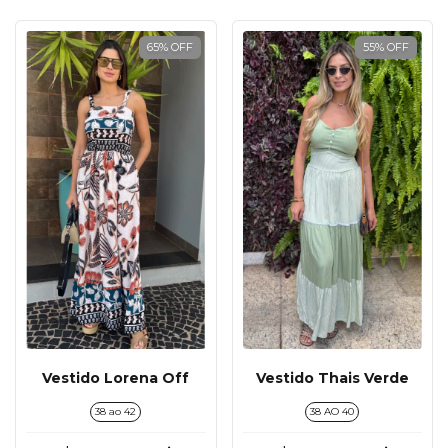
65
%
OFF
55
%
OFF
Vestido Lorena Off
Vestido Thais Verde
38 ao 42
38 AO 40