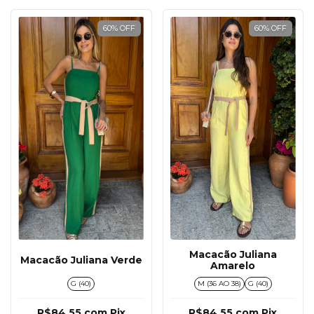
60
%
OFF
60
%
OFF
Macacão Juliana
Macacão Juliana Verde
Amarelo
G (40)
M (36 AO 38)
G (40)
R$84,55
com
Pix
R$84,55
com
Pix