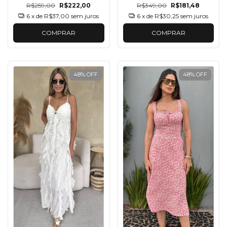
R$259,00
R$222,00
R$349,00
R$181,48
6
x de
R$37,00
sem juros
6
x de
R$30,25
sem juros
COMPRAR
COMPRAR
48
%
OFF
48
%
OFF