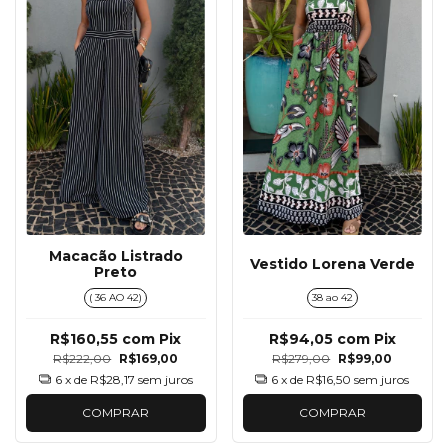
Macacão Listrado
Vestido Lorena Verde
Preto
( 36 AO 42)
38 ao 42
R$160,55
com
Pix
R$94,05
com
Pix
R$222,00
R$169,00
R$279,00
R$99,00
6
x de
R$28,17
sem juros
6
x de
R$16,50
sem juros
COMPRAR
COMPRAR