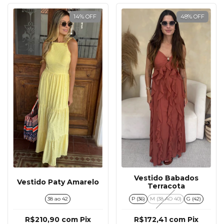
14
%
OFF
48
%
OFF
Vestido Babados
Vestido Paty Amarelo
Terracota
38 ao 42
P (36)
M (38 AO 40)
G (42)
R$210,90
com
Pix
R$172,41
com
Pix