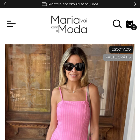
Parcele até em 6x sem juros
0
ESGOTADO
FRETE GRÁTIS