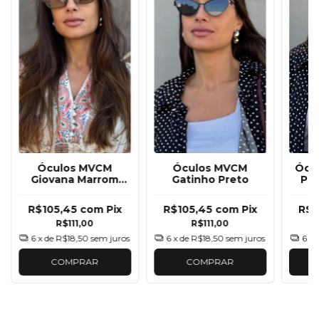
Óculos MVCM
Óculos MVCM
Ócul
Giovana Marrom
Gatinho Preto
Pre
claro
R$105,45
com
Pix
R$105,45
com
Pix
R$1
R$111,00
R$111,00
6
x de
R$18,50
sem juros
6
x de
R$18,50
sem juros
6
x 
COMPRAR
COMPRAR