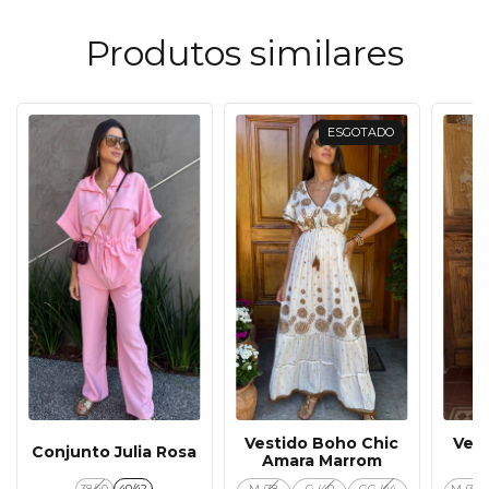
Produtos similares
ESGOTADO
Vestido Boho Chic
Ves
Conjunto Julia Rosa
Amara Marrom
38/40
40/42
M (38
G (40
GG (44
M (36 