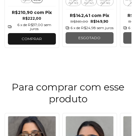
AO 40)
AO 42)
AO 46)
38)
R$210,90
com
Pix
R$142,41
com
Pix
R$1
R$222,00
R$369,00
R$149,90
R$3
6
x de
R$37,00
sem
6
x de
R$24,98
sem juros
6
x 
juros
ESGOTADO
COMPRAR
Para comprar com esse
produto