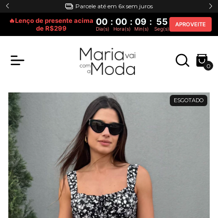
Special gift acima de R$200
🔥Lenço de presente acima
00
:
00
:
09
:
55
APROVEITE
de R$299
Dia(s)
Hora(s)
Min(s)
Seg(s)
0
ESGOTADO