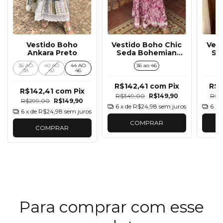
Vestido Boho
Vestido Boho Chic
Ves
Ankara Preto
Seda Bohemian
Se
Rosa
36 AO
40 AO
44 AO
36 ao 46
38
42
46
R$142,41
com
Pix
R$1
R$142,41
com
Pix
R$349,00
R$149,90
R$3
R$299,00
R$149,90
6
x de
R$24,98
sem juros
6
x 
6
x de
R$24,98
sem juros
COMPRAR
COMPRAR
Para comprar com esse