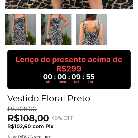
Lenço de presente acima de
R$299
00
:
00
:
09
:
55
Dia
Hora
Min
Seg
Vestido Floral Preto
R$208,00
R$108,00
48
% OFF
R$102,60
com
Pix
6
x de
R$18,00
sem juros