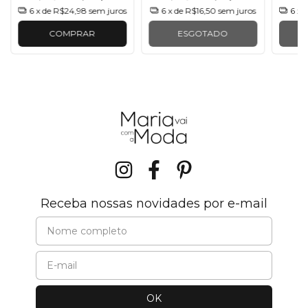
6
x de
R$24,98
sem juros
6
x de
R$16,50
sem juros
6
x 
COMPRAR
ESGOTADO
Receba nossas novidades por e-mail