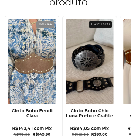
produto
16
%
OFF
ESGOTADO
Cinto Boho Fendi
Cinto Boho Chic
Clara
Luna Preto e Grafite
Ca
R$142,41
com
Pix
R$94,05
com
Pix
R$1
R$179,00
R$149,90
R$149,00
R$99,00
R$1