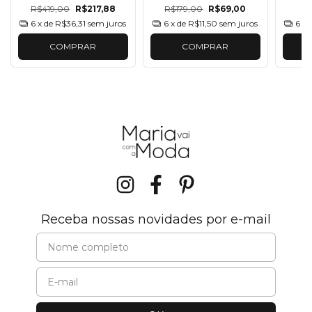
R$419,00
R$217,88
R$179,00
R$69,00
6
x de
R$36,31
sem juros
6
x de
R$11,50
sem juros
6
x 
COMPRAR
COMPRAR
Receba nossas novidades por e-mail