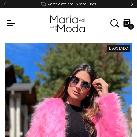
Parcele até em 6x sem juros
0
ESGOTADO