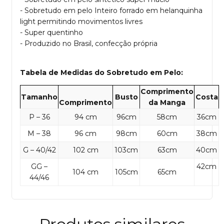
- Sobretudo em pelo Inteiro forrado em helanquinha
light permitindo movimentos livres
- Super quentinho
- Produzido no Brasil, confecção própria
Tabela de Medidas do Sobretudo em Pelo:
Comprimento
Tamanho
Busto
Costa
Comprimento
da Manga
P – 36
94 cm
96cm
58cm
36cm
M – 38
96 cm
98cm
60cm
38cm
G – 40/42
102 cm
103cm
63cm
40cm
GG –
42cm
104 cm
105cm
65cm
44/46