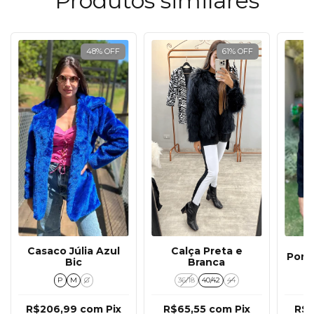
Produtos similares
48
%
OFF
61
%
OFF
Casaco Júlia Azul
Calça Preta e
Ponc
Bic
Branca
P
M
G
36/18
40/42
44
R$206,99
com
Pix
R$65,55
com
Pix
R$1