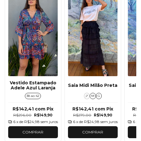
Vestido Estampado
Saia Midi Milão Preta
Saia 
Adele Azul Laranja
38 ao 42
P
M
G
R$142,41
com
Pix
R$142,41
com
Pix
R$1
R$296,00
R$149,90
R$279,00
R$149,90
R$2
6
x de
R$24,98
sem juros
6
x de
R$24,98
sem juros
6
x 
COMPRAR
COMPRAR