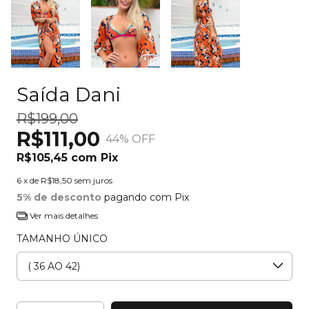
Saída Dani
R$199,00
R$111,00
44
% OFF
R$105,45
com
Pix
6
x de
R$18,50
sem juros
5% de desconto
pagando com Pix
Ver mais detalhes
TAMANHO ÚNICO