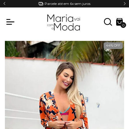
Parcele até em 6x sem juros
0
44
%
OFF