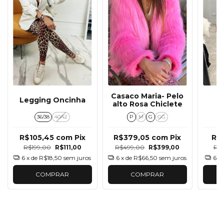
Casaco Maria- Pelo
C
Legging Oncinha
alto Rosa Chiclete
36/38
40/42
P
M
G
GG
R$105,45
com
Pix
R$379,05
com
Pix
R$
R$199,00
R$111,00
R$499,00
R$399,00
R$1
6
x de
R$18,50
sem juros
6
x de
R$66,50
sem juros
6
x
COMPRAR
COMPRAR