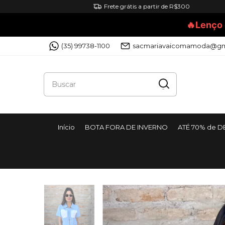
Frete grátis a partir de R$300
🔥Lenço 
(35) 99738-1100
sacmariavaicomamoda@gm
Início
BOTA FORA DE INVERNO
ATÉ 70% de 