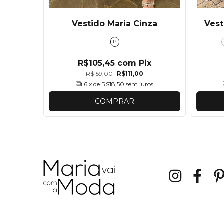
Vestido Maria Cinza
Vest
P
ix
R$105,45
com
Pix
R$159,00
R$111,00
os
6
x de
R$18,50
sem juros
COMPRAR