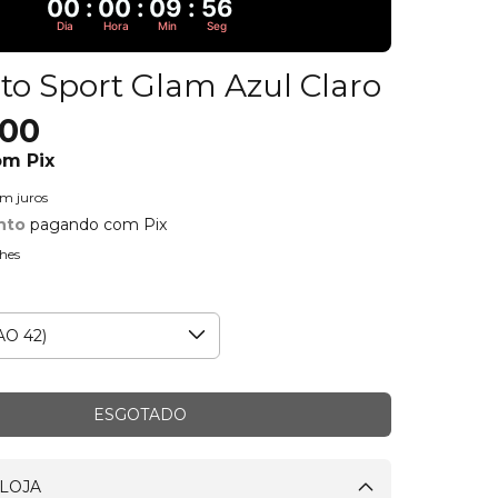
00
:
00
:
09
:
55
Dia
Hora
Min
Seg
to Sport Glam Azul Claro
,00
om
Pix
em juros
nto
pagando com Pix
hes
LOJA