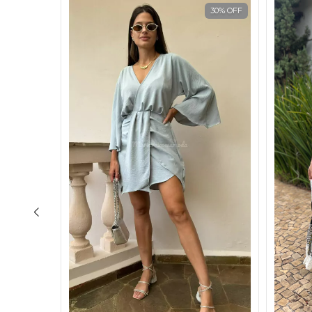
20
%
OFF
30
%
OFF