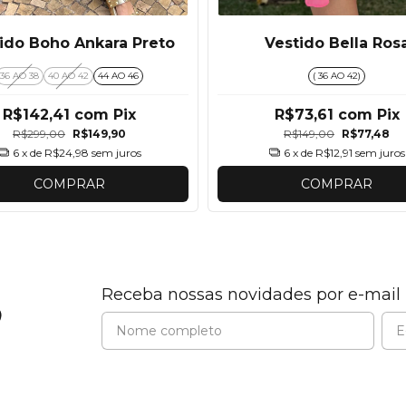
ido Boho Ankara Preto
Vestido Bella Ros
36 AO 38
40 AO 42
44 AO 46
( 36 AO 42)
R$142,41
com
Pix
R$73,61
com
Pix
R$299,00
R$149,90
R$149,00
R$77,48
6
x de
R$24,98
sem juros
6
x de
R$12,91
sem juros
COMPRAR
COMPRAR
Receba nossas novidades por e-mail