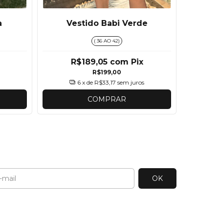
a
Vestido Babi Verde
Vest
( 36 AO 42)
R$189,05
com
Pix
R$199,00
6
x de
R$33,17
sem juros
COMPRAR