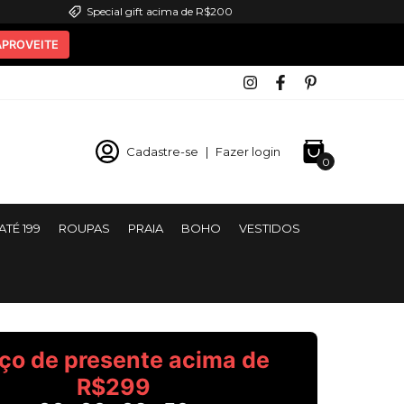
Special gift acima de R$200
APROVEITE
Cadastre-se
|
Fazer login
0
ATÉ 199
ROUPAS
PRAIA
BOHO
VESTIDOS
ço de presente acima de
R$299