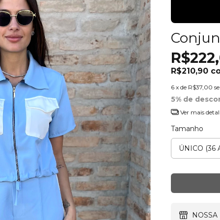
Conjun
R$222
R$210,90
c
6
x de
R$37,00
s
5% de desco
Ver mais detal
Tamanho
NOSSA 