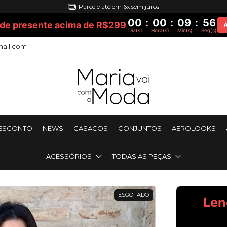
Parcele até em 6x sem juros
00
:
00
:
09
:
55
de presente acima de R$299
Dia(s)
Hora(s)
Min(s)
Seg(s)
ail.com
DESCONTO
NEWS
CASACOS
CONJUNTOS
AEROLOOKS
ACESSÓRIOS
TODAS AS PEÇAS
ESGOTADO
Len