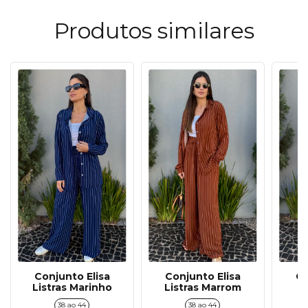
Produtos similares
Conjunto Elisa
Conjunto Elisa
Co
Listras Marinho
Listras Marrom
L
38 ao 44
38 ao 44