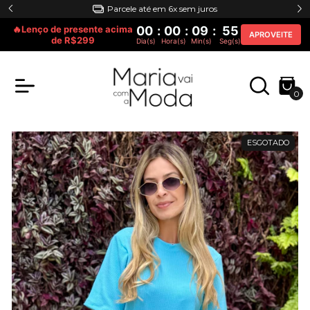
Parcele até em 6x sem juros
🔥Lenço de presente acima
00
:
00
:
09
:
55
APROVEITE
de R$299
Dia(s)
Hora(s)
Min(s)
Seg(s)
0
ESGOTADO