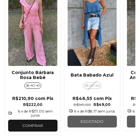
Conjunto Bárbara
Con
Bata Babado Azul
Rosa Bebê
Ama
36 AO 40
(36 AO 42)
R$210,90
com
Pix
R$46,55
com
Pix
R$1
R$222,00
R$149,00
R$49,00
R$2
6
x de
R$37,00
sem
6
x de
R$8,17
sem juros
6
x 
juros
ESGOTADO
COMPRAR