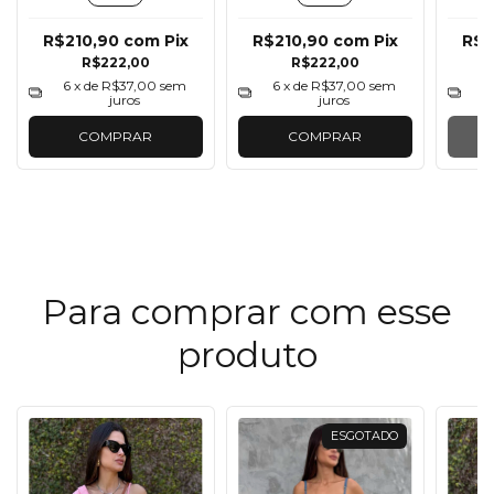
R$210,90
com
Pix
R$210,90
com
Pix
R$2
R$222,00
R$222,00
6
x de
R$37,00
sem
6
x de
R$37,00
sem
6
juros
juros
COMPRAR
COMPRAR
Para comprar com esse
produto
ESGOTADO