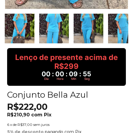
Lenço de presente acima de
R$299
00
:
00
:
09
:
55
Dia
Hora
Min
Seg
Conjunto Bella Azul
R$222,00
R$210,90
com
Pix
6
x de
R$37,00
sem juros
5% de desconto
pagando com Pix