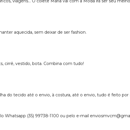
ficos, viagens... O colete Maria vai com a Moda irá ser seu melho
manter aquecida, sem deixar de ser fashion.
ts, cirrê, vestido, bota. Combina com tudo!
a do tecido até o envio, à costura, até o envio, tudo é feito po
lo Whatsapp (35) 99738-1100 ou pelo e-mail
enviosmvcm@gmai