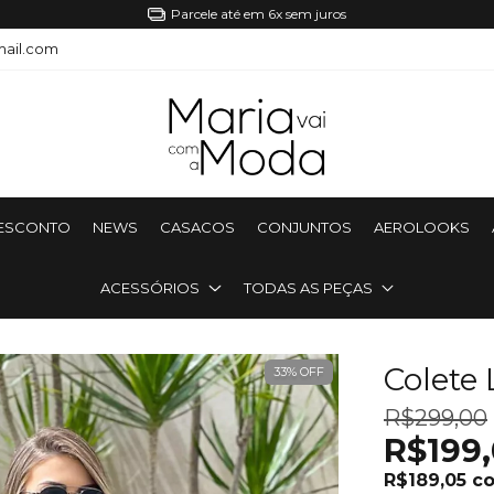
Parcele até em 6x sem juros
ail.com
DESCONTO
NEWS
CASACOS
CONJUNTOS
AEROLOOKS
ACESSÓRIOS
TODAS AS PEÇAS
Colete 
33
%
OFF
R$299,00
R$199
R$189,05
c