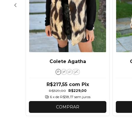
aramelo
Colete Agatha
P
M
G
GG
ix
R$217,55
com
Pix
R$329,00
R$229,00
ros
6
x de
R$38,17
sem juros
COMPRAR