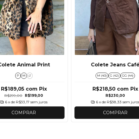
Colete Animal Print
Colete Jeans Caf
P
M
G
M (40)
G (42)
GG (44)
R$189,05
com
Pix
R$218,50
com
Pix
R$299,00
R$199,00
R$230,00
6
x de
R$33,17
sem juros
6
x de
R$38,33
sem juro
COMPRAR
COMPRAR