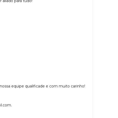
r aliado para tudo!
r nossa equipe qualificade e com muito carinho!
l.com
.