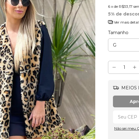
6
x de
R$33,17
se
5% de desco
Ver mais detal
Tamanho
MEIOS 
Apr
Não sei meu 