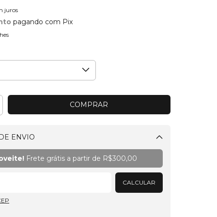
m juros
nto
pagando com Pix
hes
DE ENVIO
Alterar CEP
oveite!
Frete grátis a partir de
R$300,00
CALCULAR
CEP