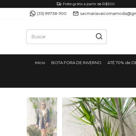
Frete grátis a partir de R$300
(35) 99738-1100
sacmariavaicomamoda@gm
Início
BOTA FORA DE INVERNO
ATÉ 70% de 