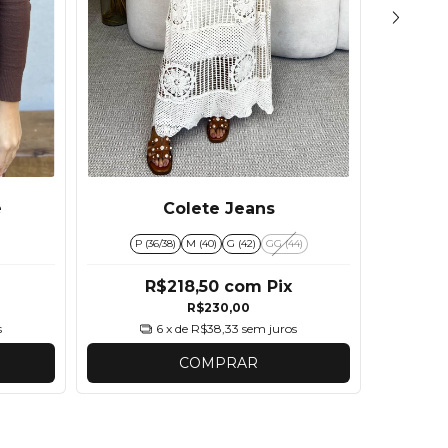
é
Colete Jeans
P (36/38)
M (40)
G (42)
GG (44)
R$218,50
com
Pix
R$230,00
s
6
x de
R$38,33
sem juros
COMPRAR