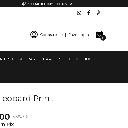
Special gift acima de R$200
Cadastre-se
|
Fazer login
0
ATÉ 199
ROUPAS
PRAIA
BOHO
VESTIDOS
Leopard Print
,00
33
% OFF
om
Pix