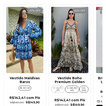
57
%
OFF
62
%
OFF
Vestido Maldivas
Vestido Boho
Brin
Baros
Premium Golden
Li
36 AO 40
M (36 AO
G (40 AO
GG
38)
42)
(44)
R$
R$
R$142,41
com
Pix
R$142,41
com
Pix
5
x
R$349,00
R$149,90
R$399,00
R$149,90