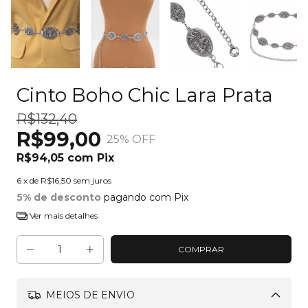
Cinto Boho Chic Lara Prata
R$132,40
R$99,00
25
% OFF
R$94,05
com
Pix
6
x de
R$16,50
sem juros
5% de desconto
pagando com Pix
Ver mais detalhes
MEIOS DE ENVIO