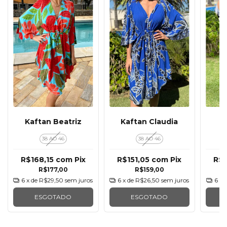
Kaftan Beatriz
Kaftan Claudia
K
38 AO 46
38 AO 46
R$168,15
com
Pix
R$151,05
com
Pix
R$1
R$177,00
R$159,00
6
x de
R$29,50
sem juros
6
x de
R$26,50
sem juros
6
x 
ESGOTADO
ESGOTADO