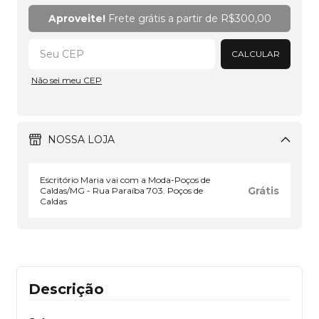
Alterar CEP
Aproveite!
Frete grátis a partir de
R$300,00
CALCULAR
Não sei meu CEP
NOSSA LOJA
Escritório Maria vai com a Moda-Poços de
Grátis
Caldas/MG - Rua Paraíba 703. Poços de
Caldas
Descrição