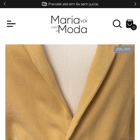
Parcele até em 6x sem juros
0
25
%
OFF