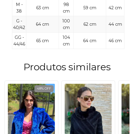
M -
98
63 cm
59 cm
42 cm
38
cm
G -
100
64 cm
62 cm
44 cm
40/42
cm
GG -
104
65 cm
64 cm
46 cm
44/46
cm
Produtos similares
48
%
OFF