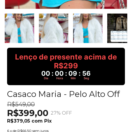
Lenço de presente acima de
R$299
00
:
00
:
09
:
56
Dia
Hora
Min
Seg
Casaco Maria - Pelo Alto Off
R$549,00
R$399,00
27
% OFF
R$379,05
com
Pix
6
x de
R$66,50
sem juros