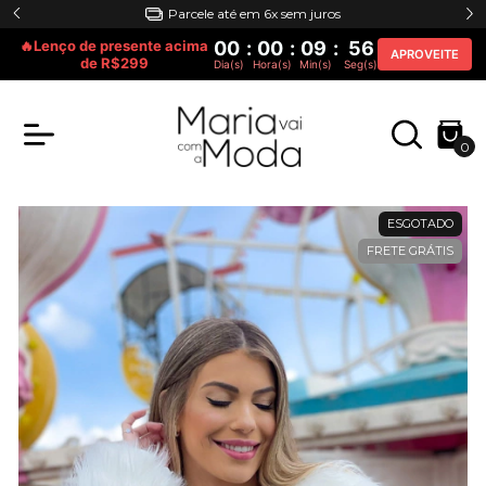
Parcele até em 6x sem juros
🔥Lenço de presente acima
00
:
00
:
09
:
56
APROVEITE
de R$299
Dia(s)
Hora(s)
Min(s)
Seg(s)
0
ESGOTADO
FRETE GRÁTIS