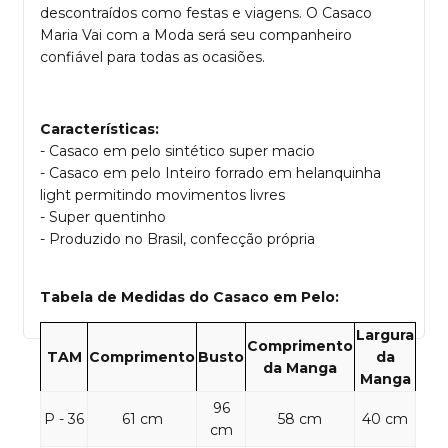
descontraídos como festas e viagens. O Casaco
Maria Vai com a Moda será seu companheiro
confiável para todas as ocasiões.
Características:
- Casaco em pelo sintético super macio
- Casaco em pelo Inteiro forrado em helanquinha
light permitindo movimentos livres
- Super quentinho
- Produzido no Brasil, confecção própria
Tabela de Medidas do Casaco em Pelo:
Largura
Comprimento
TAM
Comprimento
Busto
da
da Manga
Manga
96
P - 36
61 cm
58 cm
40 cm
cm