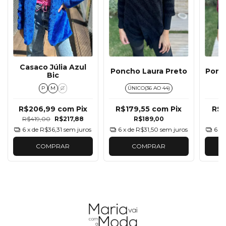
Casaco Júlia Azul
Poncho Laura Preto
Ponc
Bic
P
M
G
ÚNICO(36 AO 44)
R$206,99
com
Pix
R$179,55
com
Pix
R$1
R$419,00
R$217,88
R$189,00
6
x de
R$36,31
sem juros
6
x de
R$31,50
sem juros
6
x 
COMPRAR
COMPRAR