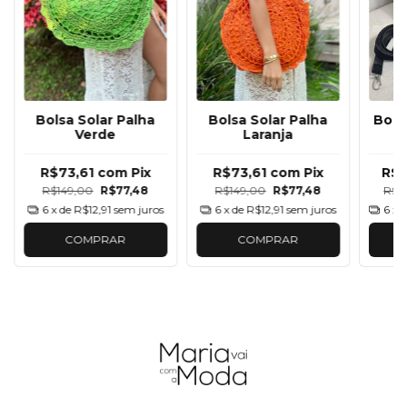
Bolsa Solar Palha
Bolsa Solar Palha
Bols
Verde
Laranja
R$73,61
com
Pix
R$73,61
com
Pix
R$1
R$149,00
R$77,48
R$149,00
R$77,48
R$2
6
x de
R$12,91
sem juros
6
x de
R$12,91
sem juros
6
x 
COMPRAR
COMPRAR