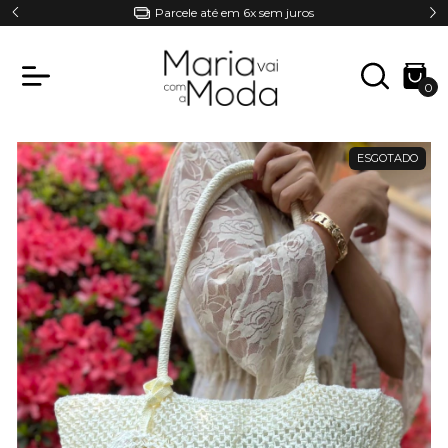
Parcele até em 6x sem juros
0
ESGOTADO